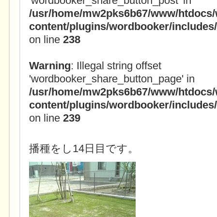
'wordbooker_share_button_post' in
/usr/home/mw2pks6b67/www/htdocs/
content/plugins/wordbooker/include
on line
238
Warning
: Illegal string offset
'wordbooker_share_button_page' in
/usr/home/mw2pks6b67/www/htdocs/
content/plugins/wordbooker/include
on line
239
播種をし14日目です。