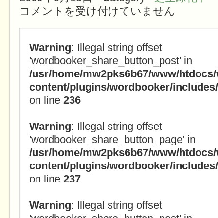
コメントを受け付けていません
本日の個人邸 は
Warning
: Illegal string offset
'wordbooker_share_button_post' in
/usr/home/mw2pks6b67/www/htdocs/
content/plugins/wordbooker/include
on line
236
Warning
: Illegal string offset
'wordbooker_share_button_page' in
/usr/home/mw2pks6b67/www/htdocs/
content/plugins/wordbooker/include
on line
237
Warning
: Illegal string offset